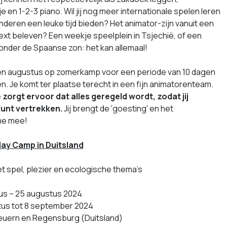
 en 1-2-3 piano. Wil jij nog meer internationale spelen leren
nderen een leuke tijd bieden? Het animator-zijn vanuit een
xt beleven? Een weekje speelplein in Tsjechië, of een
nder de Spaanse zon: het kan allemaal!
li en augustus op zomerkamp voor een periode van 10 dagen
n. Je komt ter plaatse terecht in een fijn animatorenteam.
zorgt ervoor dat alles geregeld wordt, zodat jij
unt vertrekken.
Jij brengt de 'goesting' en het
me mee!
day Camp in Duitsland
 spel, plezier en ecologische thema’s
us – 25 augustus 2024
tus tot 8 september 2024
euern en Regensburg (Duitsland)