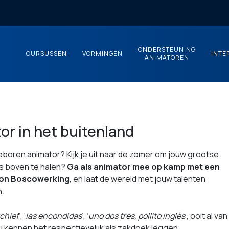
ONDERSTEUNING
CURSUSSEN
VORMINGEN
INTE
ANIMATOREN
or in het buitenland
geboren animator? Kijk je uit naar de zomer om jouw grootse
ls boven te halen?
Ga als animator mee op kamp met een
on Boscowerking
, en laat de wereld met jouw talenten
.
chief
’, ‘
las encondidas
’, ‘
uno dos tres, pollito inglès
’, ooit al van
 kennen het respectievelijk als zakdoek leggen,