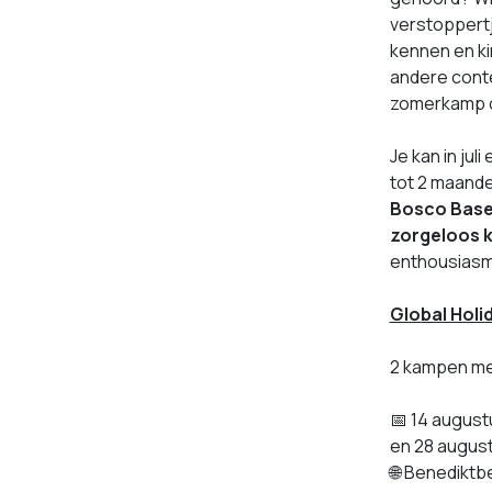
verstoppertje
kennen en ki
andere conte
zomerkamp o
Je kan in ju
tot 2 maande
Bosco Base 
zorgeloos k
enthousias
Global Holi
2 kampen met
📅 14 august
en 28 augus
🌐 Benediktb