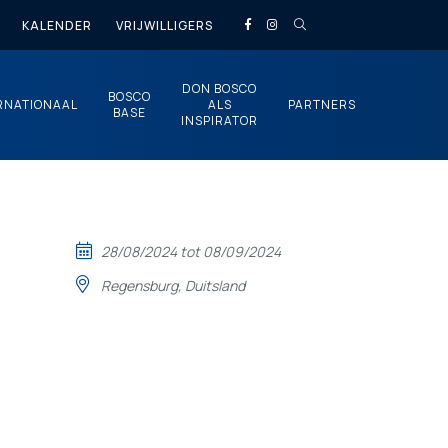
KALENDER
VRIJWILLIGERS
DON BOSCO
BOSCO
RNATIONAAL
ALS
PARTNERS
BASE
INSPIRATOR
28/08/2024 tot 08/09/2024
Regensburg, Duitsland