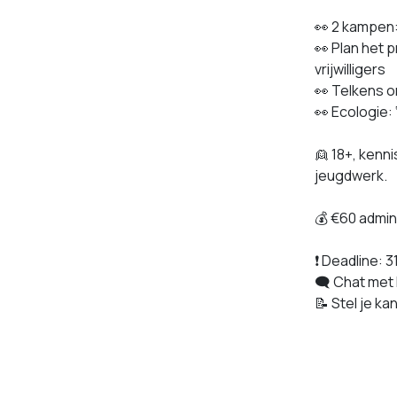
👀 2 kampen
👀 Plan het
vrijwilligers
👀 Telkens o
👀 Ecologie:
👱 18+, kenni
jeugdwerk.
💰 €60 admin
❗ Deadline: 3
🗨️ Chat met
📝 Stel je k