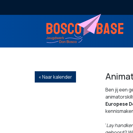
Animat
« Naar kalender
Ben jij een 
animatorskil
Europese D
kennismaken
‘
Lay handker
gehoord? Wij