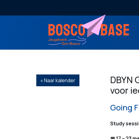
DBYN G
« Naar kalender
voor i
Going F
Study sessi
📅
17 – 23 m