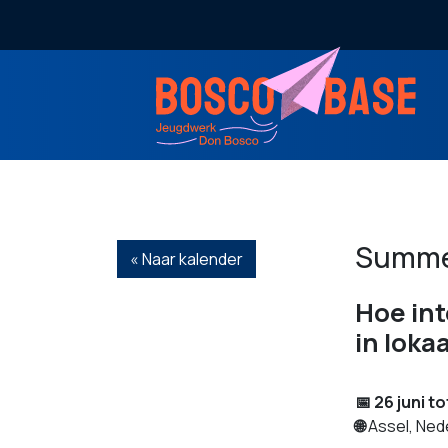
Summer
« Naar kalender
Hoe int
in loka
📅
26 juni to
🌐
Assel, Ned