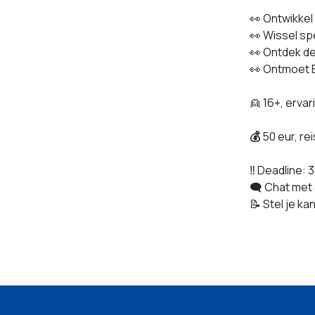
👀 Ontwikkel
👀 Wissel sp
👀 Ontdek d
👀 Ontmoet 
👱 16+, ervar
💰
50 eur, re
‼ Deadline: 
🗨️ Chat met 
📝 Stel je ka