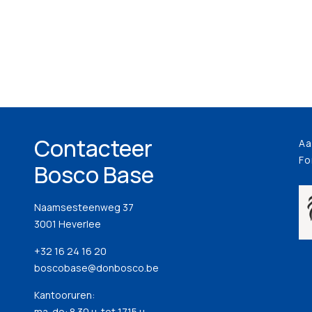
Contacteer
Aa
Fo
Bosco Base
Naamsesteenweg 37
3001 Heverlee
+32 16 24 16 20
boscobase@donbosco.be
Kantooruren:
ma-do: 8.30 u. tot 17.15 u.