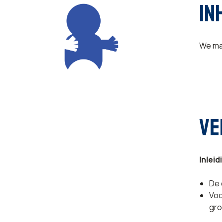
IN
We ma
VE
Inleid
De 
Voo
gro