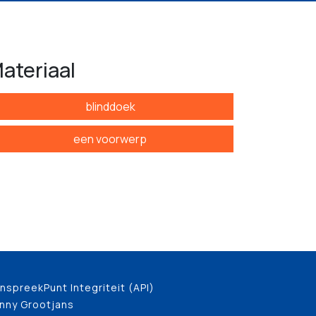
ateriaal
blinddoek
een voorwerp
nspreekPunt Integriteit (API)
nny Grootjans