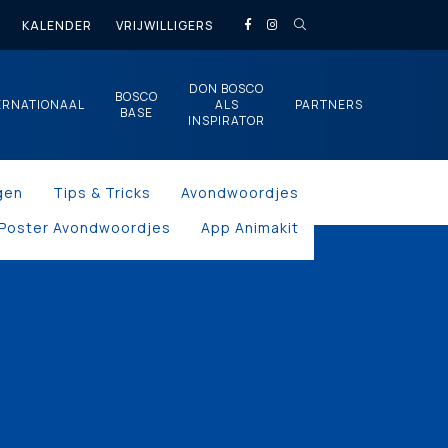
KALENDER
VRIJWILLIGERS
DON BOSCO
BOSCO
ERNATIONAAL
ALS
PARTNERS
BASE
INSPIRATOR
gen
Tips & Tricks
Avondwoordjes
Poster Avondwoordjes
App Animakit