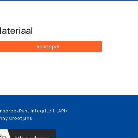
ateriaal
kaartspel
nspreekPunt Integriteit (API)
nny Grootjans