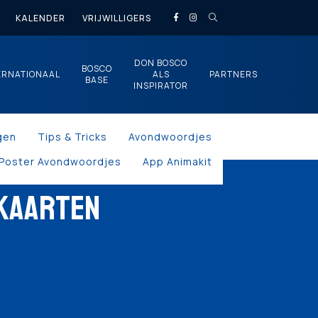
KALENDER
VRIJWILLIGERS
DON BOSCO
BOSCO
ERNATIONAAL
ALS
PARTNERS
BASE
INSPIRATOR
gen
Tips & Tricks
Avondwoordjes
Poster Avondwoordjes
App Animakit
 KAARTEN