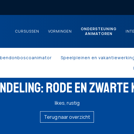
ONDERSTEUNING
CURSUSSEN
VORMINGEN
INT
ANIMATOREN
kbendonboscoanimator
Speelpleinen en vakantiewerkin
NDELING: RODE EN ZWARTE
likes, rustig
Terug naar overzicht