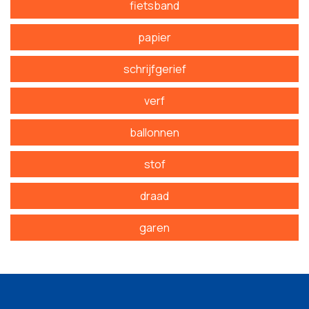
fietsband
papier
schrijfgerief
verf
ballonnen
stof
draad
garen