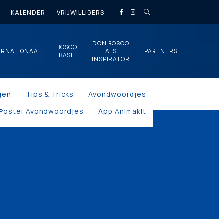
KALENDER
VRIJWILLIGERS
DON BOSCO
BOSCO
ERNATIONAAL
ALS
PARTNERS
BASE
INSPIRATOR
gen
Tips & Tricks
Avondwoordjes
Poster Avondwoordjes
App Animakit