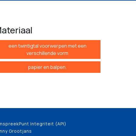
ateriaal
een twintigtal voorwerpen met een
verschillende vorm
papier en balpen.
nspreekPunt Integriteit (API)
nny Grootjans