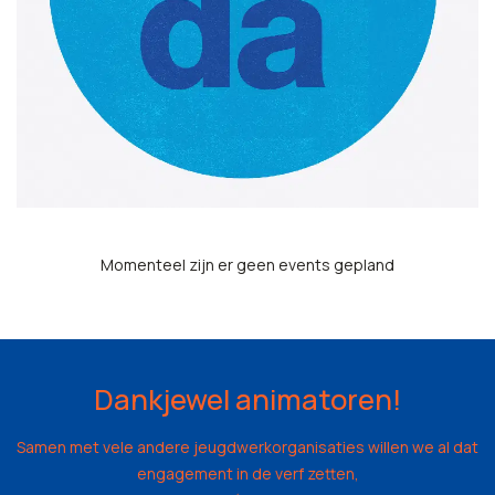
Momenteel zijn er geen events gepland
Dankjewel animatoren!
Samen met vele andere jeugdwerkorganisaties willen we al dat
engagement in de verf zetten,