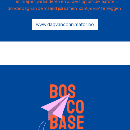
en roepen we kinderen én ouders op om de laatste
donderdag van de maand juli samen ‘
dank je wel
’ te zeggen.
www.dagvandeanimator.be