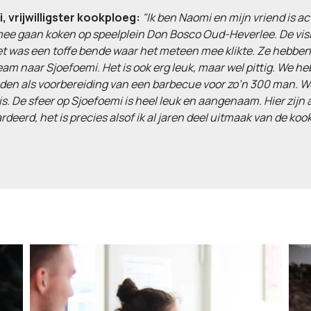
, vrijwilligster kookploeg:
"Ik ben Naomi en mijn vriend is ac
e gaan koken op speelplein Don Bosco Oud-Heverlee. De visi
et was een toffe bende waar het meteen mee klikte. Ze hebb
am naar Sjoefoemi. Het is ook erg leuk, maar wel pittig. We 
en als voorbereiding van een barbecue voor zo’n 300 man. We 
is. De sfeer op Sjoefoemi is heel leuk en aangenaam. Hier zijn 
deerd, het is precies alsof ik al jaren deel uitmaak van de kook