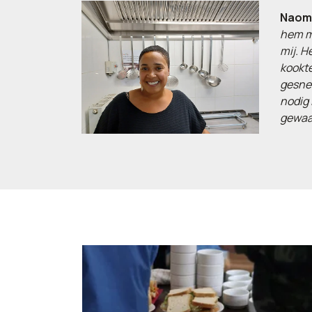
Naomi
hem me
mij. H
kookte
gesned
nodig 
gewaar