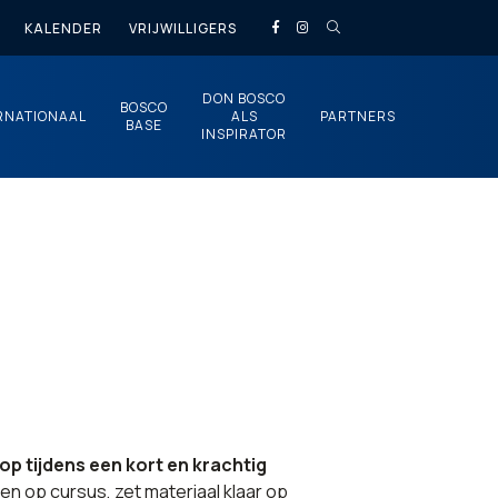
KALENDER
VRIJWILLIGERS
DON BOSCO
BOSCO
RNATIONAAL
ALS
PARTNERS
BASE
INSPIRATOR
op tijdens een kort en krachtig
n op cursus, zet materiaal klaar op